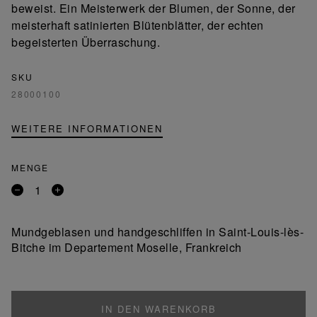
beweist. Ein Meisterwerk der Blumen, der Sonne, der
meisterhaft satinierten Blütenblätter, der echten
begeisterten Überraschung.
SKU
28000100
WEITERE INFORMATIONEN
MENGE
Entfernen
Ein
Sie
Produkt
ein
hinzufügen
Mundgeblasen und handgeschliffen in Saint-Louis-lès-
Produkt
Bitche im Departement Moselle, Frankreich
IN DEN WARENKORB