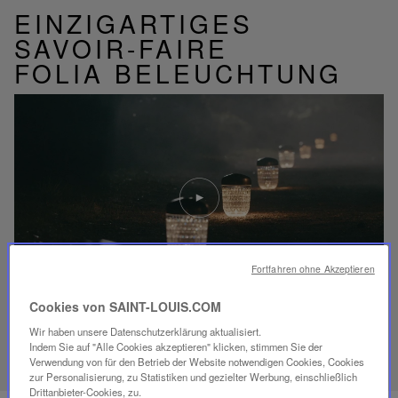
EINZIGARTIGES
SAVOIR-FAIRE
FOLIA BELEUCHTUNG
Video
abspielen
YouTube-
Video,
Folia
Mini-
Fortfahren ohne Akzeptieren
Portable-
Lampe
Cookies von SAINT-LOUIS.COM
Wir haben unsere Datenschutzerklärung aktualisiert.
ENTDECKEN SIE UNSER SAVOIR-FAIRE
Indem Sie auf "Alle Cookies akzeptieren" klicken, stimmen Sie der
Verwendung von für den Betrieb der Website notwendigen Cookies, Cookies
zur Personalisierung, zu Statistiken und gezielter Werbung, einschließlich
Drittanbieter-Cookies, zu.