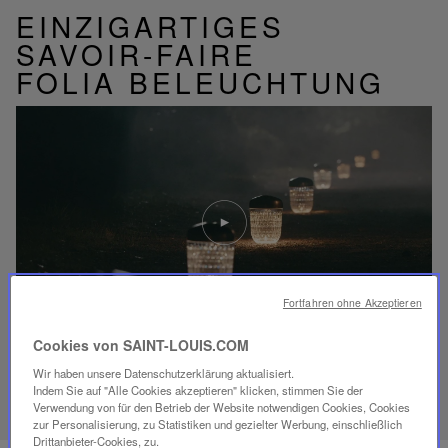
EINZIGARTIGES
SAVOIR-FAIRE
FOLIA BELEUCHTUNG
Video
abspielen
YouTube-
Video,
Folia
Mini-
Fortfahren ohne Akzeptieren
Portable-
Lampe
Cookies von SAINT-LOUIS.COM
Wir haben unsere Datenschutzerklärung aktualisiert.
ENTDECKEN SIE UNSER SAVOIR-FAIRE
Indem Sie auf "Alle Cookies akzeptieren" klicken, stimmen Sie der
Verwendung von für den Betrieb der Website notwendigen Cookies, Cookies
zur Personalisierung, zu Statistiken und gezielter Werbung, einschließlich
Drittanbieter-Cookies, zu.