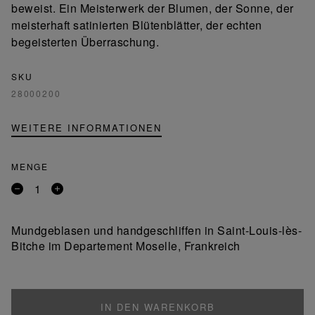
beweist. Ein Meisterwerk der Blumen, der Sonne, der
meisterhaft satinierten Blütenblätter, der echten
begeisterten Überraschung.
SKU
28000200
WEITERE INFORMATIONEN
MENGE
Entfernen
Ein
Sie
Produkt
ein
hinzufügen
Mundgeblasen und handgeschliffen in Saint-Louis-lès-
Produkt
Bitche im Departement Moselle, Frankreich
IN DEN WARENKORB