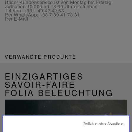
Unser Kundenservice ist von Montag bis Freitag
zwischen 10:00 und 18:00 Uhr erreichbar.
Telefon:
+33 1 49 42 42 63
Per WhatsApp:
+33 7 89 41 73 31
Per
E-Mail
VERWANDTE PRODUKTE
EINZIGARTIGES
SAVOIR-FAIRE
FOLIA BELEUCHTUNG
Fortfahren ohne Akzeptieren
Video