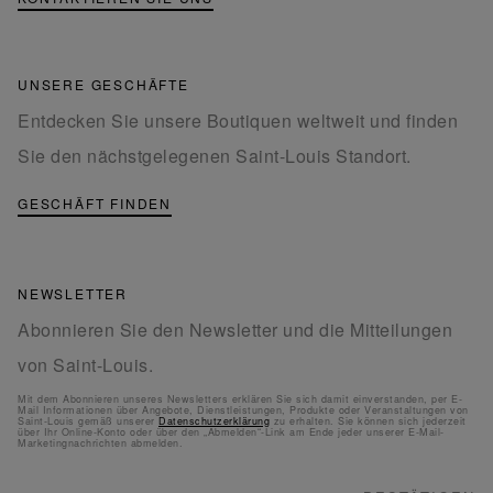
UNSERE GESCHÄFTE
Entdecken Sie unsere Boutiquen weltweit und finden
Sie den nächstgelegenen Saint-Louis Standort.
GESCHÄFT FINDEN
NEWSLETTER
Abonnieren Sie den Newsletter und die Mitteilungen
von Saint-Louis.
Mit dem Abonnieren unseres Newsletters erklären Sie sich damit einverstanden, per E-
Mail Informationen über Angebote, Dienstleistungen, Produkte oder Veranstaltungen von
Saint-Louis gemäß unserer
Datenschutzerklärung
zu erhalten. Sie können sich jederzeit
über Ihr Online-Konto oder über den „Abmelden“-Link am Ende jeder unserer E-Mail-
Marketingnachrichten abmelden.