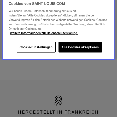
abspielen
Cookies von SAINT-LOUIS.COM
YouTube-
Video,
Wir haben unsere Datenschutzerklärung aktualisiert.
Folia
Indem Sie auf "Alle Cookies akzeptieren" klicken, stimmen Sie der
Mini-
Verwendung von für den Betrieb der Website notwendigen Cookies, Cookies
Portable-
zur Personalisierung, zu Statistiken und gezielter Werbung, einschließlich
Lampe
Drittanbieter-Cookies, zu.
Weitere Informationen zur Datenschutzerklärung.
ENTDECKEN SIE UNSER SAVOIR-FAIRE
Cookie-Einstellungen
Alle Cookies akzeptieren
Hergestellt
in
Frankreich
HERGESTELLT IN FRANKREICH