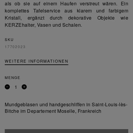
als ob sie auf einem Haufen verstreut wären. Ein
komplettes Tafelservice aus klarem und farbigem
Kristall, ergänzt durch dekorative Objekte wie
KERZEhalter, Vasen und Schalen.
SKU
17702023
WEITERE INFORMATIONEN
MENGE
Entfernen
Ein
Sie
Produkt
ein
hinzufügen
Mundgeblasen und handgeschliffen in Saint-Louis-lès-
Produkt
Bitche im Departement Moselle, Frankreich