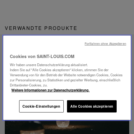
VERWANDTE PRODUKTE
Fortfahren ohne Akzeptieren
EINZIGARTIGES
SAVOIR-FAIRE
Cookies von SAINT-LOUIS.COM
FOLIA BELEUCHTUNG
Wir haben unsere Datenschutzerklärung aktualisiert.
Indem Sie auf "Alle Cookies akzeptieren" klicken, stimmen Sie der
Verwendung von für den Betrieb der Website notwendigen Cookies, Cookies
zur Personalisierung, zu Statistiken und gezielter Werbung, einschließlich
Drittanbieter-Cookies, zu.
Weitere Informationen zur Datenschutzerklärung.
Video
abspielen
Cookie-Einstellungen
Alle Cookies akzeptieren
YouTube-
Video,
Folia
Mini-
Portable-