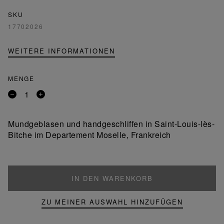
SKU
17702026
WEITERE INFORMATIONEN
MENGE
Entfernen
Ein
Sie
Produkt
ein
hinzufügen
Mundgeblasen und handgeschliffen in Saint-Louis-lès-
Produkt
Bitche im Departement Moselle, Frankreich
IN DEN WARENKORB
ZU MEINER AUSWAHL HINZUFÜGEN