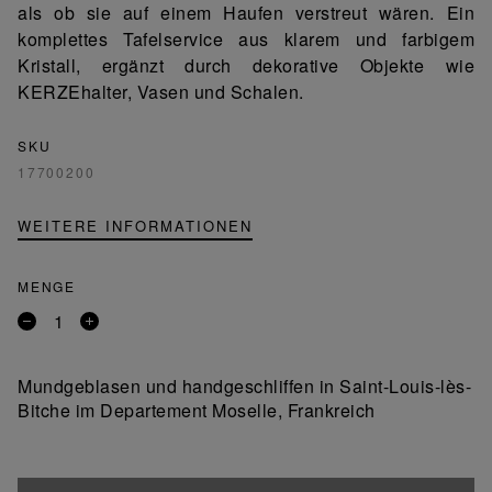
als ob sie auf einem Haufen verstreut wären. Ein
komplettes Tafelservice aus klarem und farbigem
Kristall, ergänzt durch dekorative Objekte wie
KERZEhalter, Vasen und Schalen.
SKU
17700200
WEITERE INFORMATIONEN
MENGE
Entfernen
Ein
Sie
Produkt
ein
hinzufügen
Mundgeblasen und handgeschliffen in Saint-Louis-lès-
Produkt
Bitche im Departement Moselle, Frankreich