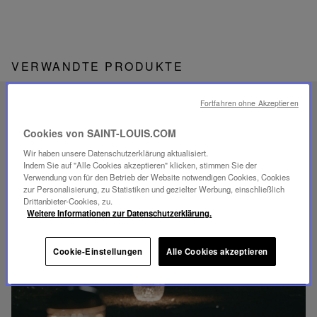
VERWANDTE PRODUKTE
Fortfahren ohne Akzeptieren
EINZIGARTIGES
SAVOIR-FAIRE
Cookies von SAINT-LOUIS.COM
FOLIA BELEUCHTUNG
Wir haben unsere Datenschutzerklärung aktualisiert.
Indem Sie auf "Alle Cookies akzeptieren" klicken, stimmen Sie der
Verwendung von für den Betrieb der Website notwendigen Cookies, Cookies
zur Personalisierung, zu Statistiken und gezielter Werbung, einschließlich
Drittanbieter-Cookies, zu.
Weitere Informationen zur Datenschutzerklärung.
Video
abspielen
Cookie-Einstellungen
Alle Cookies akzeptieren
YouTube-
Video,
Folia
Mini-
Portable-