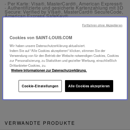
- Per Karte: Visa®, MasterCard®, American Express®
- Authentifizierte und gesicherte Kartenzahlung mit 3D
Secure: Verified by Visa®, MasterCard® SecureCode,
American Express SafeKey®
- Per Apple Pay® und PayPal®
Fortfahren ohne Akzeptieren
KOSTENLOSE RÜCKGABE
Cookies von SAINT-LOUIS.COM
Rücksendungen sind innerhalb von 30 Tagen ab
Bestelldatum in Frankreich und Europa kostenlos
Wir haben unsere Datenschutzerklärung aktualisiert.
möglich.
Indem Sie auf "Alle Cookies akzeptieren" klicken, stimmen Sie der
Verwendung von für den Betrieb der Website notwendigen Cookies, Cookies
zur Personalisierung, zu Statistiken und gezielter Werbung, einschließlich
KUNDENSERVICE
Drittanbieter-Cookies, zu.
Unser Kundenservice ist von Montag bis Freitag
Weitere Informationen zur Datenschutzerklärung.
zwischen 10:00 und 18:00 Uhr erreichbar.
Telefon:
+33 1 49 42 42 63
Per WhatsApp:
+33 7 89 41 73 31
Per
E-Mail
Cookie-Einstellungen
Alle Cookies akzeptieren
VERWANDTE PRODUKTE