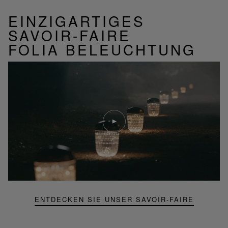
EINZIGARTIGES
SAVOIR-FAIRE
FOLIA BELEUCHTUNG
Video
abspielen
YouTube-
Video,
Folia
Mini-
Portable-
Lampe
ENTDECKEN SIE UNSER SAVOIR-FAIRE