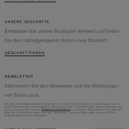
UNSERE GESCHÄFTE
Entdecken Sie unsere Boutiquen weltweit und finden
Sie den nächstgelegenen Saint-Louis Standort.
GESCHÄFT FINDEN
NEWSLETTER
Abonnieren Sie den Newsletter und die Mitteilungen
von Saint-Louis.
Mit dem Abonnieren unseres Newsletters erklären Sie sich damit einverstanden, per E-
Mail Informationen über Angebote, Dienstleistungen, Produkte oder Veranstaltungen von
Saint-Louis gemäß unserer
Datenschutzerklärung
zu erhalten. Sie können sich jederzeit
über Ihr Online-Konto oder über den „Abmelden“-Link am Ende jeder unserer E-Mail-
Marketingnachrichten abmelden.