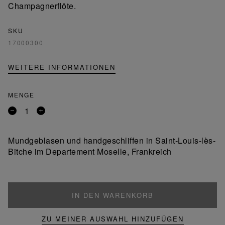
Champagnerflöte.
SKU
17000300
WEITERE INFORMATIONEN
MENGE
Entfernen
Ein
Sie
Produkt
ein
hinzufügen
Mundgeblasen und handgeschliffen in Saint-Louis-lès-
Produkt
Bitche im Departement Moselle, Frankreich
IN DEN WARENKORB
ZU MEINER AUSWAHL HINZUFÜGEN