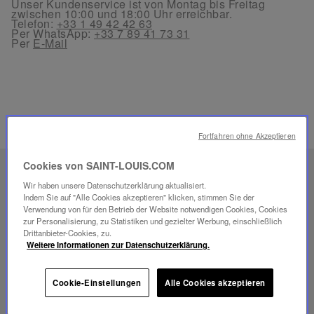
Unser Kundenservice ist von Montag bis Freitag
zwischen 10:00 und 18:00 Uhr erreichbar.
Telefon:
+33 1 49 42 42 63
Per WhatsApp:
+33 7 89 41 73 31
Per
E-Mail
VERWANDTE PRODUKTE
Fortfahren ohne Akzeptieren
Cookies von SAINT-LOUIS.COM
EINZIGARTIGES
Wir haben unsere Datenschutzerklärung aktualisiert.
SAVOIR-FAIRE
Indem Sie auf "Alle Cookies akzeptieren" klicken, stimmen Sie der
Verwendung von für den Betrieb der Website notwendigen Cookies, Cookies
FOLIA BELEUCHTUNG
zur Personalisierung, zu Statistiken und gezielter Werbung, einschließlich
Drittanbieter-Cookies, zu.
Weitere Informationen zur Datenschutzerklärung.
Cookie-Einstellungen
Alle Cookies akzeptieren
Video
abspielen