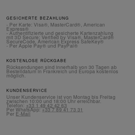
GESICHERTE BEZAHLUNG
- Per Karte: Visa®, MasterCard®, American
Express®
- Authentifizierte und gesicherte Kartenzahlung
mit 3D Secure: Verified by Visa®, MasterCard®
SecureCode, American Express SafeKey®
- Per Apple Pay® und PayPal®
KOSTENLOSE RÜCKGABE
Rücksendungen sind innerhalb von 30 Tagen ab
Bestelldatum in Frankreich und Europa kostenlos
möglich.
KUNDENSERVICE
Unser Kundenservice ist von Montag bis Freitag
zwischen 10:00 und 18:00 Uhr erreichbar.
Telefon:
+33 1 49 42 42 63
Per WhatsApp:
+33 7 89 41 73 31
Per
E-Mail