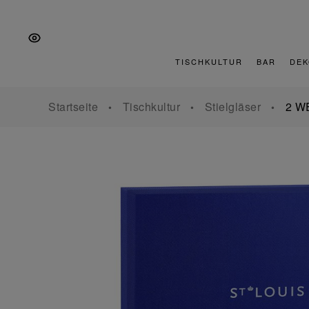
Zur
Zum
Zur
Hauptnavigation
Inhalt
Fußzeile
springen
springen
springen
TISCHKULTUR
BAR
DEK
Startseite
Tischkultur
Stielgläser
2 W