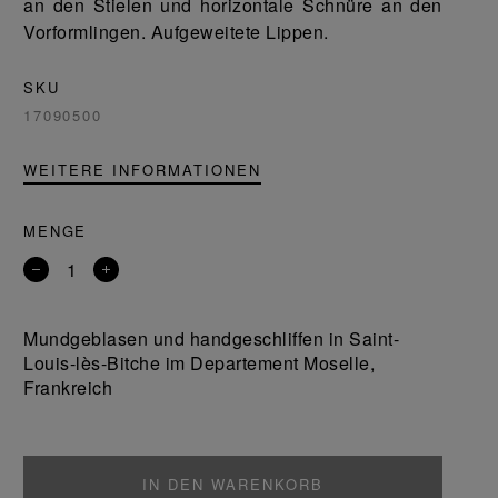
an den Stielen und horizontale Schnüre an den
Vorformlingen. Aufgeweitete Lippen.
SKU
17090500
WEITERE INFORMATIONEN
MENGE
Entfernen
Ein
Sie
Produkt
ein
hinzufügen
Mundgeblasen und handgeschliffen in Saint-
Produkt
Louis-lès-Bitche im Departement Moselle,
Frankreich
IN DEN WARENKORB