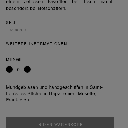
einem zeitlosen Favoriten bei Tisch macht,
besonders bei Botschaftern.
SKU
10300200
WEITERE INFORMATIONEN
MENGE
Entfernen
Ein
Sie
Produkt
ein
hinzufügen
Mundgeblasen und handgeschliffen in Saint-
Produkt
Louis-lès-Bitche im Departement Moselle,
Frankreich
IN DEN WARENKORB