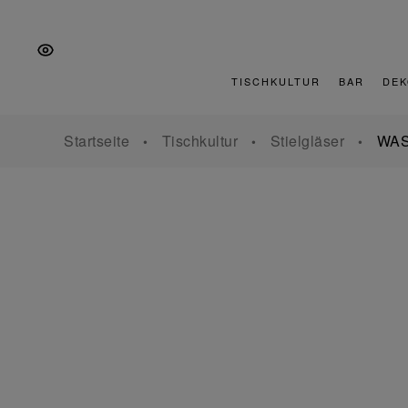
Zur
Zum
Zur
Hauptnavigation
Inhalt
Fußzeile
springen
springen
springen
TISCHKULTUR
BAR
DEK
Startseite
Tischkultur
Stielgläser
WAS