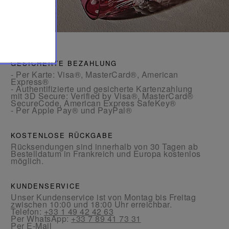
GESICHERTE BEZAHLUNG
- Per Karte: Visa®, MasterCard®, American
Express®
- Authentifizierte und gesicherte Kartenzahlung
mit 3D Secure: Verified by Visa®, MasterCard®
SecureCode, American Express SafeKey®
- Per Apple Pay® und PayPal®
KOSTENLOSE RÜCKGABE
Rücksendungen sind innerhalb von 30 Tagen ab
Bestelldatum in Frankreich und Europa kostenlos
möglich.
KUNDENSERVICE
Unser Kundenservice ist von Montag bis Freitag
zwischen 10:00 und 18:00 Uhr erreichbar.
Telefon:
+33 1 49 42 42 63
Per WhatsApp:
+33 7 89 41 73 31
Per
E-Mail