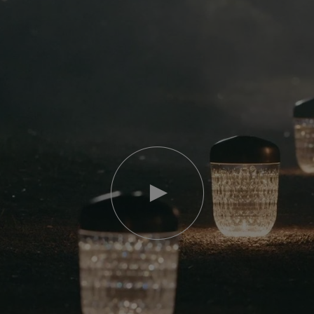
Video
abspielen
YouTube-
Video,
Folia
Mini-
Portable-
Lampe