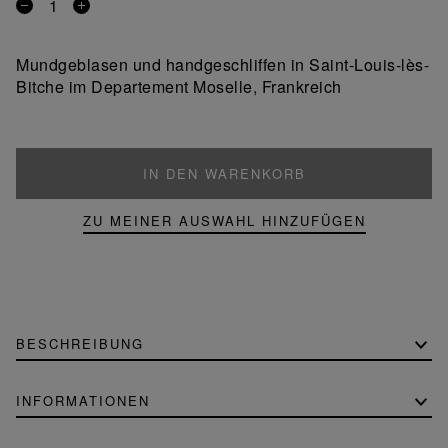
Entfernen
Ein
Sie
Produkt
ein
hinzufügen
Mundgeblasen und handgeschliffen in Saint-Louis-lès-
Produkt
Bitche im Departement Moselle, Frankreich
IN DEN WARENKORB
ZU MEINER AUSWAHL HINZUFÜGEN
BESCHREIBUNG
INFORMATIONEN