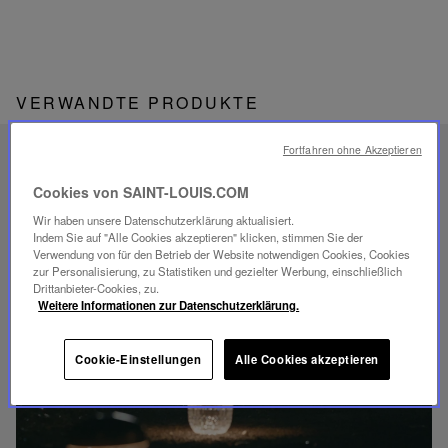
VERWANDTE PRODUKTE
Fortfahren ohne Akzeptieren
EINZIGARTIGES
SAVOIR-FAIRE
Cookies von SAINT-LOUIS.COM
FOLIA BELEUCHTUNG
Wir haben unsere Datenschutzerklärung aktualisiert.
Indem Sie auf "Alle Cookies akzeptieren" klicken, stimmen Sie der
Verwendung von für den Betrieb der Website notwendigen Cookies, Cookies
zur Personalisierung, zu Statistiken und gezielter Werbung, einschließlich
Drittanbieter-Cookies, zu.
Weitere Informationen zur Datenschutzerklärung.
Video
abspielen
Cookie-Einstellungen
Alle Cookies akzeptieren
YouTube-
Video,
Folia
Mini-