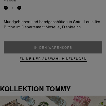
MENGE
Entfernen
Ein
Sie
Produkt
ein
hinzufügen
Mundgeblasen und handgeschliffen in Saint-Louis-lès-
Produkt
Bitche im Departement Moselle, Frankreich
IN DEN WARENKORB
ZU MEINER AUSWAHL HINZUFÜGEN
KOLLEKTION TOMMY