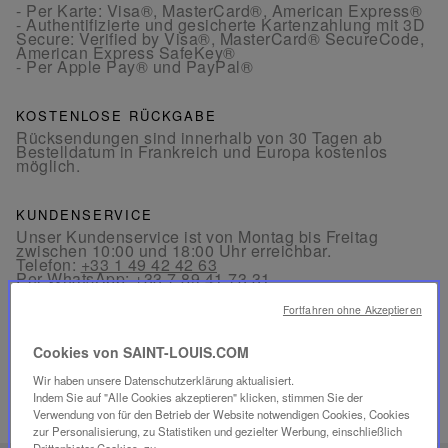
- Per Karte: Visa®, MasterCard®, American Express®
- Authentifizierte und gesicherte Kartenzahlung mit 3D
Secure: Verified by Visa®, MasterCard® SecureCode,
American Express SafeKey®
- Per Apple Pay® und PayPal®
KOSTENLOSE RÜCKGABE
Rücksendungen sind innerhalb von 30 Tagen ab
Bestelldatum in Frankreich und Europa kostenlos
möglich.
KUNDENSERVICE
Unser Kundenservice ist von Montag bis Freitag
zwischen 10:00 und 18:00 Uhr erreichbar.
Telefon:
+33 1 49 42 42 63
Per WhatsApp:
+33 7 89 41 73 31
Per
E-Mail
Fortfahren ohne Akzeptieren
Cookies von SAINT-LOUIS.COM
Wir haben unsere Datenschutzerklärung aktualisiert.
Indem Sie auf "Alle Cookies akzeptieren" klicken, stimmen Sie der
Verwendung von für den Betrieb der Website notwendigen Cookies, Cookies
VERWANDTE PRODUKTE
zur Personalisierung, zu Statistiken und gezielter Werbung, einschließlich
Drittanbieter-Cookies, zu.