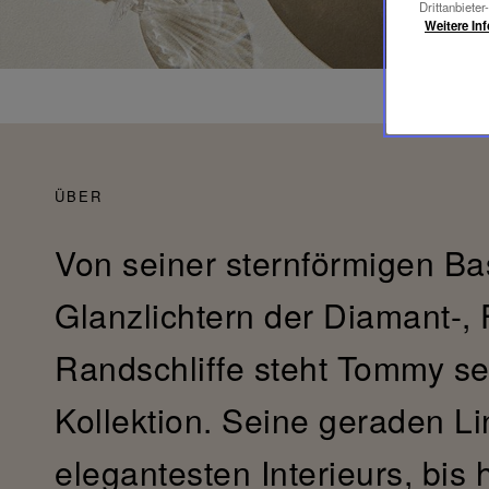
Drittanbieter
Weitere In
ÜBER
Von seiner sternförmigen Ba
Glanzlichtern der Diamant-, 
Randschliffe steht Tommy sei
Kollektion. Seine geraden Li
elegantesten Interieurs, bis