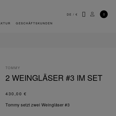
SUCHE
MEIN KONT
0
DE
/
€
AKTUR
GESCHÄFTSKUNDEN
TOMMY
2 WEINGLÄSER #3 IM SET
430,00 €
Tommy setzt zwei Weingläser #3