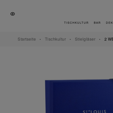
Zur
Zum
Zur
Hauptnavigation
Inhalt
Fußzeile
springen
springen
springen
TISCHKULTUR
BAR
DEK
Startseite
Tischkultur
Stielgläser
2 W