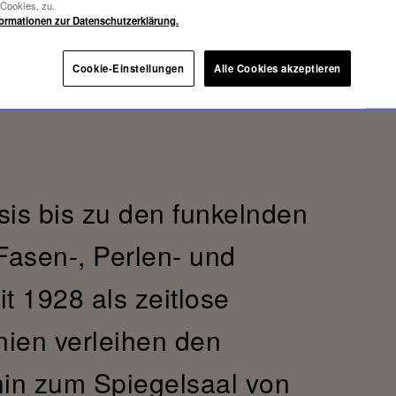
-Cookies, zu.
formationen zur Datenschutzerklärung.
Cookie-Einstellungen
Alle Cookies akzeptieren
sis bis zu den funkelnden
Fasen-, Perlen- und
t 1928 als zeitlose
nien verleihen den
 hin zum Spiegelsaal von