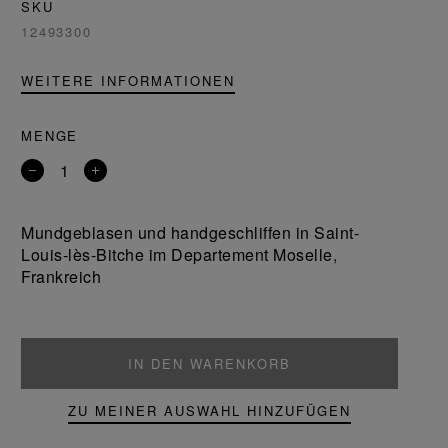
SKU
12493300
WEITERE INFORMATIONEN
MENGE
Entfernen
Ein
Sie
Produkt
ein
hinzufügen
Mundgeblasen und handgeschliffen in Saint-
Produkt
Louis-lès-Bitche im Departement Moselle,
Frankreich
IN DEN WARENKORB
ZU MEINER AUSWAHL HINZUFÜGEN