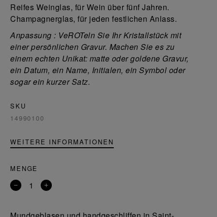
Reifes Weinglas, für Wein über fünf Jahren.
Champagnerglas, für jeden festlichen Anlass.
Anpassung
:
VeROTeln Sie Ihr Kristallstück mit
einer persönlichen Gravur. Machen Sie es zu
einem echten Unikat: matte oder goldene Gravur,
ein Datum, ein Name, Initialen, ein Symbol oder
sogar ein kurzer Satz.
SKU
14990100
WEITERE INFORMATIONEN
MENGE
Entfernen
Ein
Sie
Produkt
ein
hinzufügen
Mundgeblasen und handgeschliffen in Saint-
Produkt