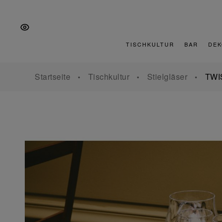
Zur
Zum
Zur
Hauptnavigation
Inhalt
Fußzeile
springen
springen
springen
TISCHKULTUR
BAR
DEK
Startseite
Tischkultur
Stielgläser
TWI