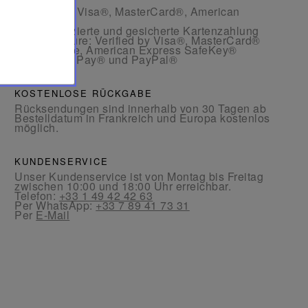
- Per Karte: Visa®, MasterCard®, American
Express®
- Authentifizierte und gesicherte Kartenzahlung
mit 3D Secure: Verified by Visa®, MasterCard®
SecureCode, American Express SafeKey®
- Per Apple Pay® und PayPal®
KOSTENLOSE RÜCKGABE
Rücksendungen sind innerhalb von 30 Tagen ab
Bestelldatum in Frankreich und Europa kostenlos
möglich.
KUNDENSERVICE
Unser Kundenservice ist von Montag bis Freitag
zwischen 10:00 und 18:00 Uhr erreichbar.
Telefon:
+33 1 49 42 42 63
Per WhatsApp:
+33 7 89 41 73 31
Per
E-Mail