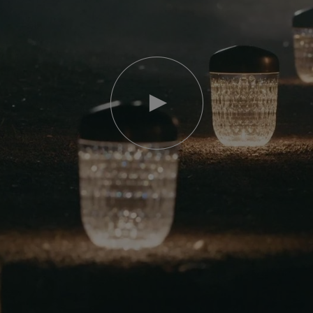
Video
abspielen
YouTube-
Video,
Folia
Mini-
Portable-
Lampe