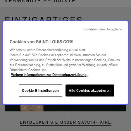
VERWANDTE PRODUKTE
EINZIGARTIGES
SAVOIR-FAIRE
Fortfahren ohne Akzeptieren
FOLIA BELEUCHTUNG
Cookies von SAINT-LOUIS.COM
Wir haben unsere Datenschutzerklärung aktualisiert.
Indem Sie auf "Alle Cookies akzeptieren" klicken, stimmen Sie der
Verwendung von für den Betrieb der Website notwendigen Cookies, Cookies
zur Personalisierung, zu Statistiken und gezielter Werbung, einschließlich
Drittanbieter-Cookies, zu.
Video
Weitere Informationen zur Datenschutzerklärung.
abspielen
YouTube-
Video,
Cookie-Einstellungen
Alle Cookies akzeptieren
Folia
Mini-
Portable-
Lampe
ENTDECKEN SIE UNSER SAVOIR-FAIRE