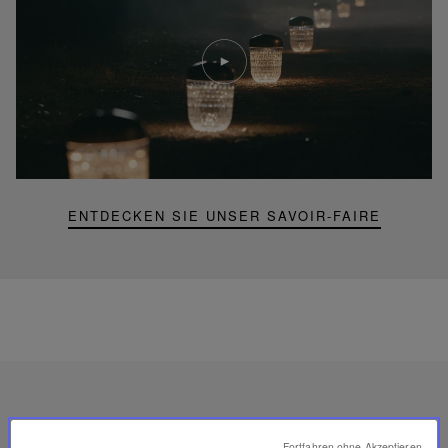
Video
abspielen
YouTube-
Video,
Folia
Mini-
Portable-
Lampe
ENTDECKEN SIE UNSER SAVOIR-FAIRE
Hergestellt
in
Fortfahren ohne Akzeptieren