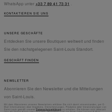
WhatsApp unter
+33 7 89 41 73 31
.
KONTAKTIEREN SIE UNS
UNSERE GESCHÄFTE
Entdecken Sie unsere Boutiquen weltweit und finden
Sie den nächstgelegenen Saint-Louis Standort.
GESCHÄFT FINDEN
NEWSLETTER
Abonnieren Sie den Newsletter und die Mitteilungen
von Saint-Louis.
Mit dem Abonnieren unseres Newsletters erklären Sie sich damit einverstanden, per E-
Mail Informationen über Angebote, Dienstleistungen, Produkte oder Veranstaltungen von
Saint-Louis gemäß unserer
Datenschutzerklärung
zu erhalten. Sie können sich jederzeit
über Ihr Online-Konto oder über den „Abmelden“-Link am Ende jeder unserer E-Mail-