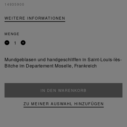
14935900
WEITERE INFORMATIONEN
MENGE
Entfernen
Ein
Sie
Produkt
ein
hinzufügen
Mundgeblasen und handgeschliffen in Saint-Louis-lès-
Produkt
Bitche im Departement Moselle, Frankreich
IN DEN WARENKORB
ZU MEINER AUSWAHL HINZUFÜGEN