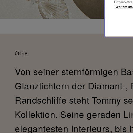
Drittanbieter
Weitere In
ÜBER
Von seiner sternförmigen Ba
Glanzlichtern der Diamant-, 
Randschliffe steht Tommy sei
Kollektion. Seine geraden Li
elegantesten Interieurs, bis