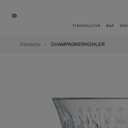
Zur
Zum
Zur
Hauptnavigation
Inhalt
Fußzeile
springen
springen
springen
TISCHKULTUR
BAR
DEK
Startseite
CHAMPAGNERKÜHLER