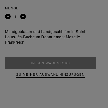
MENGE
Entfernen
Ein
Sie
Produkt
ein
hinzufügen
Mundgeblasen und handgeschliffen in Saint-
Produkt
Louis-lès-Bitche im Departement Moselle,
Frankreich
IN DEN WARENKORB
ZU MEINER AUSWAHL HINZUFÜGEN