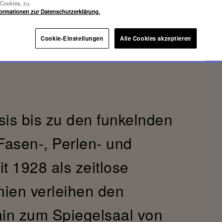
-Cookies, zu.
formationen zur Datenschutzerklärung.
Cookie-Einstellungen
Alle Cookies akzeptieren
sis bis zu den funkelnden
Fasen-, Perlen- und
t 1928 als zeitlose
nien verleihen den
 hin zum Spiegelsaal von