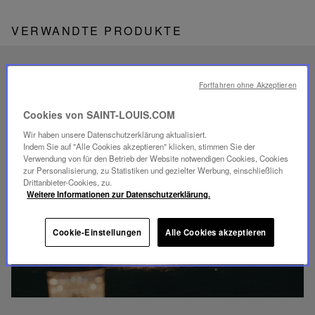
VERWANDTE PRODUKTE
EINZIGARTIGES
Fortfahren ohne Akzeptieren
SAVOIR-FAIRE
FOLIA BELEUCHTUNG
Cookies von SAINT-LOUIS.COM
Wir haben unsere Datenschutzerklärung aktualisiert.
Indem Sie auf "Alle Cookies akzeptieren" klicken, stimmen Sie der
Verwendung von für den Betrieb der Website notwendigen Cookies, Cookies
zur Personalisierung, zu Statistiken und gezielter Werbung, einschließlich
Drittanbieter-Cookies, zu.
Weitere Informationen zur Datenschutzerklärung.
Video
abspielen
YouTube-
Cookie-Einstellungen
Alle Cookies akzeptieren
Video,
Folia
Mini-
Portable-
Lampe