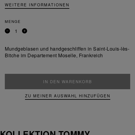
WEITERE INFORMATIONEN
MENGE
Entfernen
Ein
Sie
Produkt
ein
hinzufügen
Mundgeblasen und handgeschliffen in Saint-Louis-lès-
Produkt
Bitche im Departement Moselle, Frankreich
IN DEN WARENKORB
ZU MEINER AUSWAHL HINZUFÜGEN
KOLLEKTION TOMMY