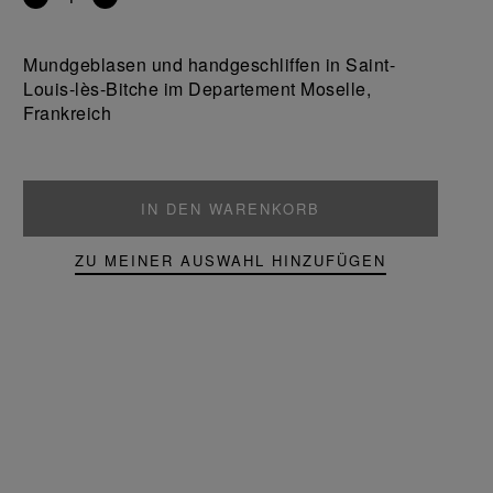
Entfernen
Ein
Sie
Produkt
ein
hinzufügen
Mundgeblasen und handgeschliffen in Saint-
Produkt
Louis-lès-Bitche im Departement Moselle,
Frankreich
IN DEN WARENKORB
ZU MEINER AUSWAHL HINZUFÜGEN