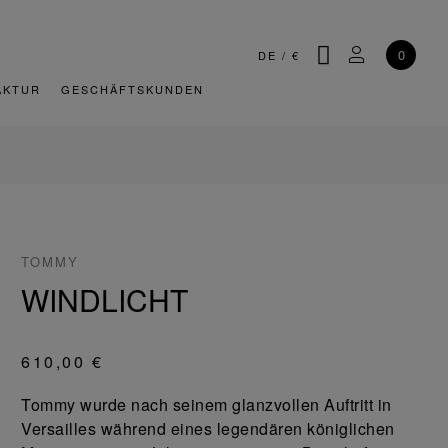
SUCHE
MEIN KONT
0
DE
/
€
AKTUR
GESCHÄFTSKUNDEN
TOMMY
WINDLICHT
610,00 €
Tommy wurde nach seinem glanzvollen Auftritt in
Versailles während eines legendären königlichen