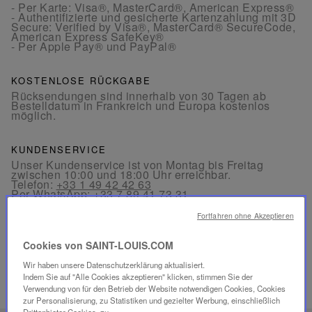
- Per Karte: Visa®, MasterCard®, American Express®
- Authentifizierte und gesicherte Kartenzahlung mit 3D
Secure: Verified by Visa®, MasterCard® SecureCode,
American Express SafeKey®
- Per Apple Pay® und PayPal®
KOSTENLOSE RÜCKGABE
Rücksendungen sind innerhalb von 30 Tagen ab
Bestelldatum in Frankreich und Europa kostenlos
möglich.
KUNDENSERVICE
Unser Kundenservice ist von Montag bis Freitag
zwischen 10:00 und 18:00 Uhr erreichbar.
Telefon:
+33 1 49 42 42 63
Per WhatsApp:
+33 7 89 41 73 31
Per
E-Mail
Fortfahren ohne Akzeptieren
Cookies von SAINT-LOUIS.COM
Wir haben unsere Datenschutzerklärung aktualisiert.
Indem Sie auf "Alle Cookies akzeptieren" klicken, stimmen Sie der
Verwendung von für den Betrieb der Website notwendigen Cookies, Cookies
VERWANDTE PRODUKTE
zur Personalisierung, zu Statistiken und gezielter Werbung, einschließlich
Drittanbieter-Cookies, zu.