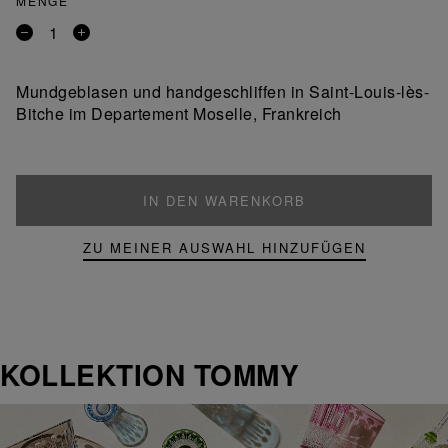
MENGE
Entfernen
Ein
Sie
Produkt
ein
hinzufügen
Mundgeblasen und handgeschliffen in Saint-Louis-lès-
Produkt
Bitche im Departement Moselle, Frankreich
IN DEN WARENKORB
ZU MEINER AUSWAHL HINZUFÜGEN
KOLLEKTION TOMMY