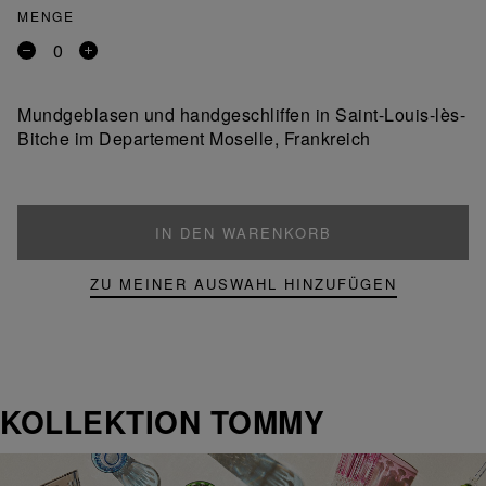
MENGE
Entfernen
Ein
Sie
Produkt
ein
hinzufügen
Mundgeblasen und handgeschliffen in Saint-Louis-lès-
Produkt
Bitche im Departement Moselle, Frankreich
IN DEN WARENKORB
ZU MEINER AUSWAHL HINZUFÜGEN
KOLLEKTION TOMMY