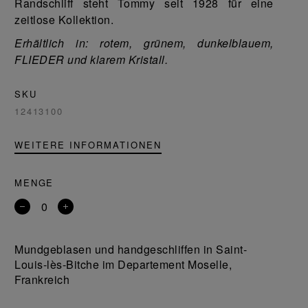
Randschliff steht Tommy seit 1928 für eine
zeitlose Kollektion.
Erhältlich in: rotem, grünem, dunkelblauem,
FLIEDER und klarem Kristall.
SKU
12413100
WEITERE INFORMATIONEN
MENGE
Entfernen
Ein
Sie
Produkt
ein
hinzufügen
Mundgeblasen und handgeschliffen in Saint-
Produkt
Louis-lès-Bitche im Departement Moselle,
Frankreich