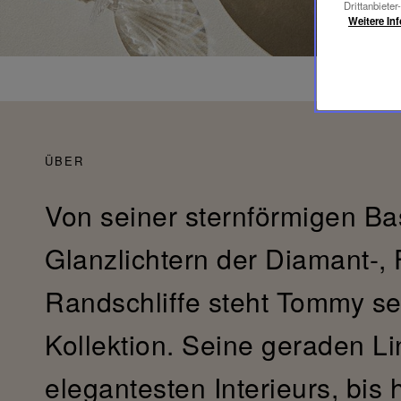
Drittanbieter
Weitere In
ÜBER
Von seiner sternförmigen Ba
Glanzlichtern der Diamant-, 
Randschliffe steht Tommy sei
Kollektion. Seine geraden Li
elegantesten Interieurs, bis