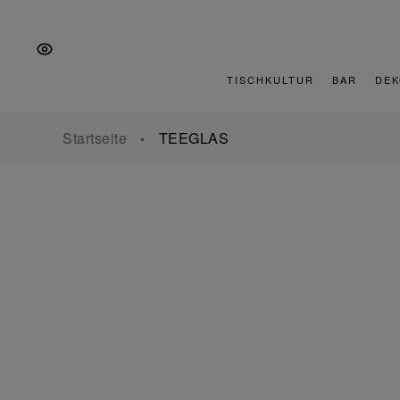
Zur
Zum
Zur
Hauptnavigation
Inhalt
Fußzeile
springen
springen
springen
TISCHKULTUR
BAR
DEK
Startseite
TEEGLAS