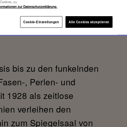
-Cookies, zu.
formationen zur Datenschutzerklärung.
Cookie-Einstellungen
Alle Cookies akzeptieren
sis bis zu den funkelnden
Fasen-, Perlen- und
t 1928 als zeitlose
nien verleihen den
 hin zum Spiegelsaal von