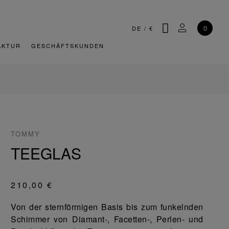
SUCHE
MEIN KONT
0
DE
/
€
AKTUR
GESCHÄFTSKUNDEN
TOMMY
TEEGLAS
210,00 €
Von der sternförmigen Basis bis zum funkelnden
Schimmer von Diamant-, Facetten-, Perlen- und