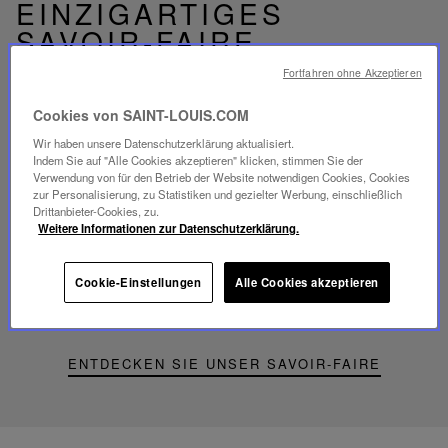
EINZIGARTIGES
SAVOIR-FAIRE
FOLIA BELEUCHTUNG
Fortfahren ohne Akzeptieren
Cookies von SAINT-LOUIS.COM
Wir haben unsere Datenschutzerklärung aktualisiert.
Indem Sie auf "Alle Cookies akzeptieren" klicken, stimmen Sie der
Verwendung von für den Betrieb der Website notwendigen Cookies, Cookies
Video
zur Personalisierung, zu Statistiken und gezielter Werbung, einschließlich
abspielen
Drittanbieter-Cookies, zu.
YouTube-
Weitere Informationen zur Datenschutzerklärung.
Video,
Folia
Mini-
Cookie-Einstellungen
Alle Cookies akzeptieren
Portable-
Lampe
ENTDECKEN SIE UNSER SAVOIR-FAIRE