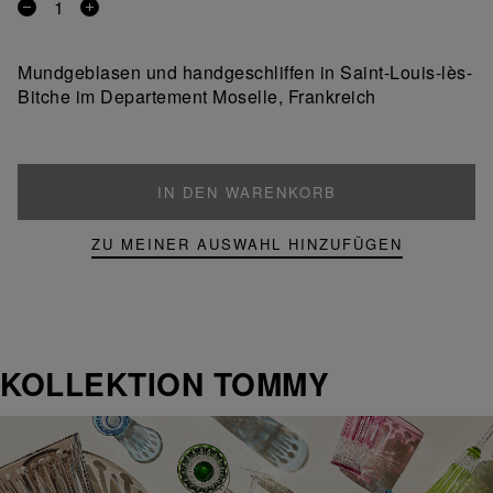
Entfernen
Ein
Sie
Produkt
ein
hinzufügen
Mundgeblasen und handgeschliffen in Saint-Louis-lès-
Produkt
Bitche im Departement Moselle, Frankreich
IN DEN WARENKORB
ZU MEINER AUSWAHL HINZUFÜGEN
KOLLEKTION TOMMY