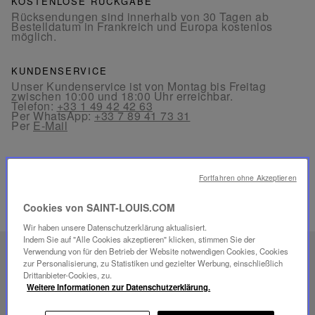
KOSTENLOSE RÜCKGABE
Rücksendungen sind innerhalb von 30 Tagen ab
Bestelldatum in Frankreich und Europa kostenlos
möglich.
KUNDENSERVICE
Unser Kundenservice ist von Montag bis Freitag
zwischen 10:00 und 18:00 Uhr erreichbar.
Telefon:
+33 1 49 42 42 63
Per WhatsApp:
+33 7 89 41 73 31
Per
E-Mail
Fortfahren ohne Akzeptieren
Cookies von SAINT-LOUIS.COM
VERWANDTE PRODUKTE
Wir haben unsere Datenschutzerklärung aktualisiert.
Indem Sie auf "Alle Cookies akzeptieren" klicken, stimmen Sie der
Verwendung von für den Betrieb der Website notwendigen Cookies, Cookies
EINZIGARTIGES
zur Personalisierung, zu Statistiken und gezielter Werbung, einschließlich
SAVOIR-FAIRE
Drittanbieter-Cookies, zu.
Weitere Informationen zur Datenschutzerklärung.
FOLIA BELEUCHTUNG