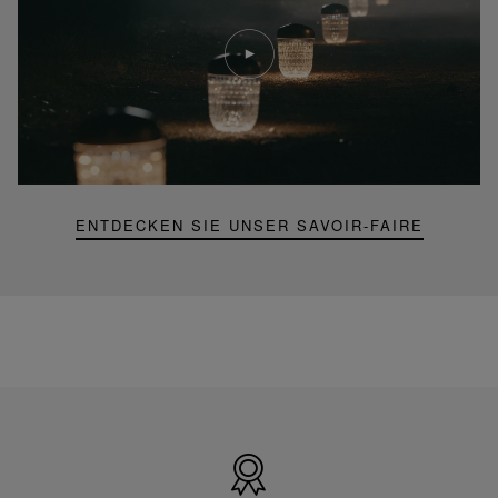
Video
abspielen
YouTube-
Video,
Folia
Mini-
Portable-
Lampe
ENTDECKEN SIE UNSER SAVOIR-FAIRE
Hergestellt
in
Frankreich