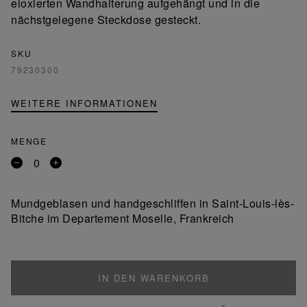
eloxierten Wandhalterung aufgehängt und in die
nächstgelegene Steckdose gesteckt.
SKU
79230300
WEITERE INFORMATIONEN
MENGE
Entfernen
Ein
Sie
Produkt
ein
hinzufügen
Mundgeblasen und handgeschliffen in Saint-Louis-lès-
Produkt
Bitche im Departement Moselle, Frankreich
IN DEN WARENKORB