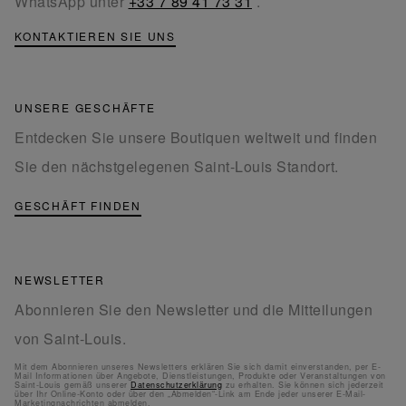
WhatsApp unter
+33 7 89 41 73 31
.
KONTAKTIEREN SIE UNS
UNSERE GESCHÄFTE
Entdecken Sie unsere Boutiquen weltweit und finden
Sie den nächstgelegenen Saint-Louis Standort.
GESCHÄFT FINDEN
NEWSLETTER
Abonnieren Sie den Newsletter und die Mitteilungen
von Saint-Louis.
Mit dem Abonnieren unseres Newsletters erklären Sie sich damit einverstanden, per E-
Mail Informationen über Angebote, Dienstleistungen, Produkte oder Veranstaltungen von
Saint-Louis gemäß unserer
Datenschutzerklärung
zu erhalten. Sie können sich jederzeit
über Ihr Online-Konto oder über den „Abmelden“-Link am Ende jeder unserer E-Mail-
Marketingnachrichten abmelden.