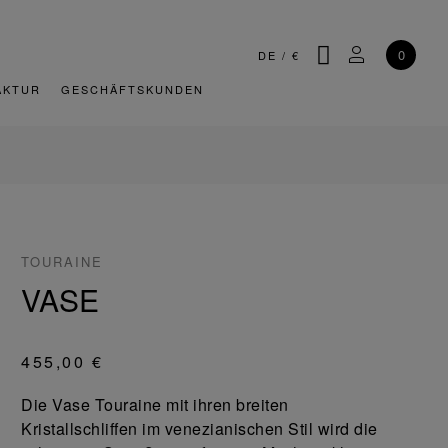
SUCHE
MEIN KONT
0
DE
/
€
AKTUR
GESCHÄFTSKUNDEN
TOURAINE
VASE
455,00 €
Die Vase Touraine mit ihren breiten
Kristallschliffen im venezianischen Stil wird die