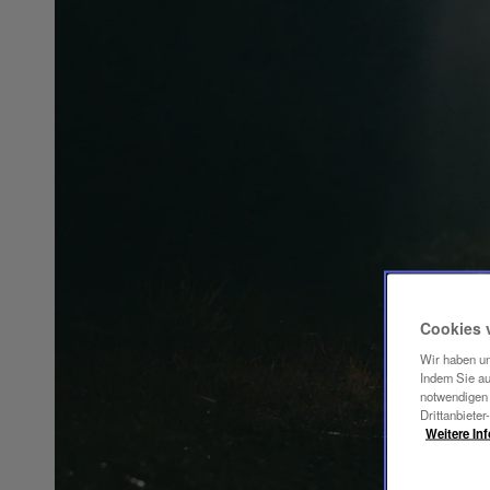
Cookies 
Wir haben un
Indem Sie au
notwendigen 
Drittanbieter
Weitere In