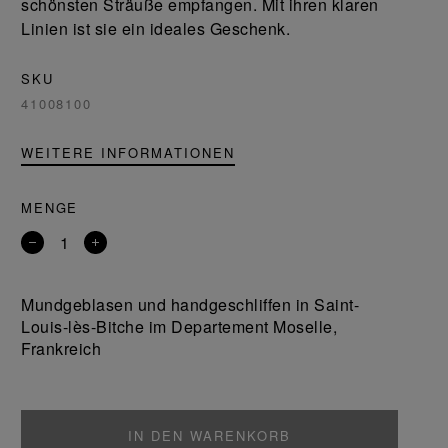
schönsten Sträuße empfangen. Mit ihren klaren
Linien ist sie ein ideales Geschenk.
SKU
41008100
WEITERE INFORMATIONEN
MENGE
Entfernen
Ein
Sie
Produkt
ein
hinzufügen
Mundgeblasen und handgeschliffen in Saint-
Produkt
Louis-lès-Bitche im Departement Moselle,
Frankreich
IN DEN WARENKORB