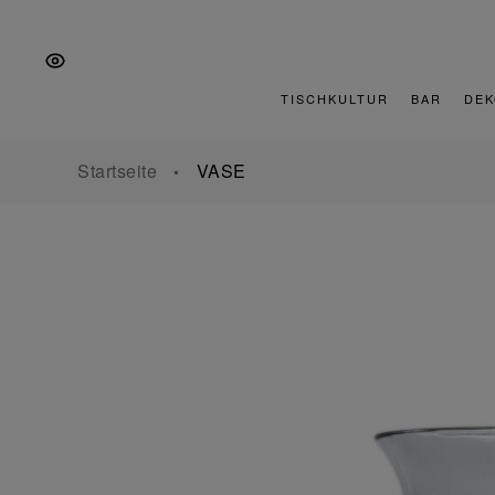
Zur
Zum
Zur
Hauptnavigation
Inhalt
Fußzeile
springen
springen
springen
TISCHKULTUR
BAR
DEK
Startseite
VASE