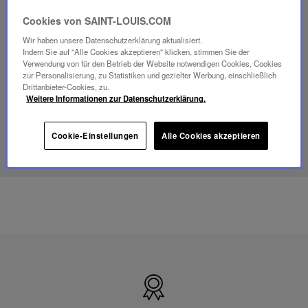
Video
Cookies von SAINT-LOUIS.COM
abspielen
YouTube-
Wir haben unsere Datenschutzerklärung aktualisiert.
Video,
Indem Sie auf "Alle Cookies akzeptieren" klicken, stimmen Sie der
Folia
Verwendung von für den Betrieb der Website notwendigen Cookies, Cookies
Mini-
zur Personalisierung, zu Statistiken und gezielter Werbung, einschließlich
Portable-
Drittanbieter-Cookies, zu.
Lampe
Weitere Informationen zur Datenschutzerklärung.
ENTDECKEN SIE UNSER SAVOIR-FAIRE
Cookie-Einstellungen
Alle Cookies akzeptieren
Hergestellt
in
Frankreich