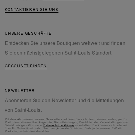
KONTAKTIEREN SIE UNS
UNSERE GESCHÄFTE
Entdecken Sie unsere Boutiquen weltweit und finden
Sie den nächstgelegenen Saint-Louis Standort.
GESCHÄFT FINDEN
NEWSLETTER
Abonnieren Sie den Newsletter und die Mitteilungen
von Saint-Louis.
Mit dem Abonnieren unseres Newsletters erklären Sie sich damit einverstanden, per E-
Mail Informationen über Angebote, Dienstleistungen, Produkte oder Veranstaltungen von
Saint-Louis gemäß unserer
Datenschutzerklärung
zu erhalten. Sie können sich jederzeit
über Ihr Online-Konto oder über den „Abmelden“-Link am Ende jeder unserer E-Mail-
Marketingnachrichten abmelden.