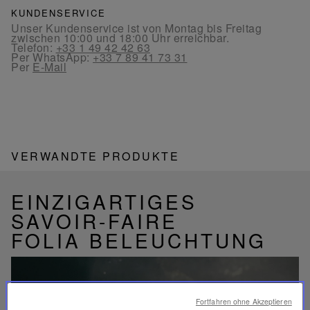
KUNDENSERVICE
Unser Kundenservice ist von Montag bis Freitag
zwischen 10:00 und 18:00 Uhr erreichbar.
Telefon:
+33 1 49 42 42 63
Per WhatsApp:
+33 7 89 41 73 31
Per
E-Mail
VERWANDTE PRODUKTE
EINZIGARTIGES
SAVOIR-FAIRE
FOLIA BELEUCHTUNG
Fortfahren ohne Akzeptieren