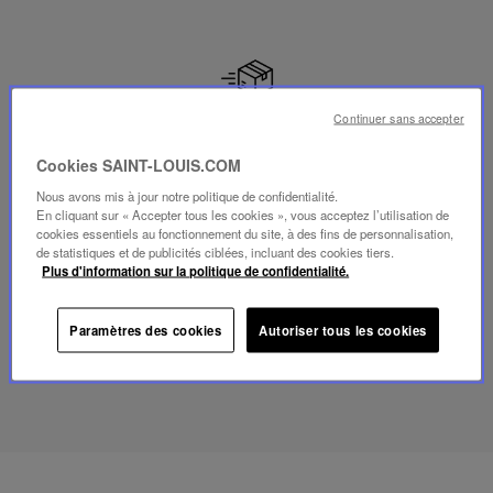
LIVRAISON OFFERTE
Continuer sans accepter
Vers la France, Monaco ainsi que les pays de l'Union
Cookies SAINT-LOUIS.COM
Européenne.
Nous avons mis à jour notre politique de confidentialité.
En cliquant sur « Accepter tous les cookies », vous acceptez l’utilisation de
cookies essentiels au fonctionnement du site, à des fins de personnalisation,
de statistiques et de publicités ciblées, incluant des cookies tiers.
Plus d'information sur la politique de confidentialité.
RETOUR OFFERT
Paramètres des cookies
Autoriser tous les cookies
Les retours sont offerts sous 30 jours à compter de la
date de commande.