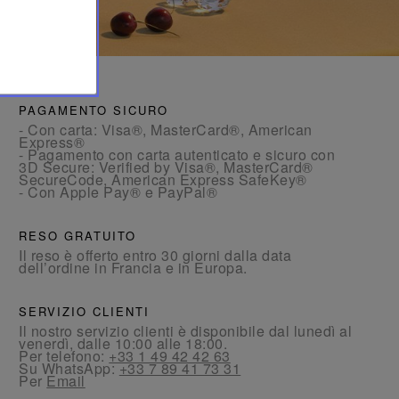
PAGAMENTO SICURO
- Con carta: Visa®, MasterCard®, American
Express®
- Pagamento con carta autenticato e sicuro con
3D Secure: Verified by Visa®, MasterCard®
SecureCode, American Express SafeKey®
- Con Apple Pay® e PayPal®
RESO GRATUITO
Il reso è offerto entro 30 giorni dalla data
dell’ordine in Francia e in Europa.
SERVIZIO CLIENTI
Il nostro servizio clienti è disponibile dal lunedì al
venerdì, dalle 10:00 alle 18:00.
Per telefono:
+33 1 49 42 42 63
Su WhatsApp:
+33 7 89 41 73 31
Per
Email