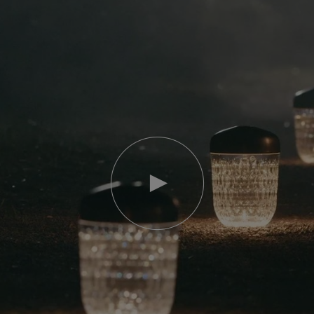
Riproduci
video
Video
YouTube,
lampada
portatile
mini
Folia