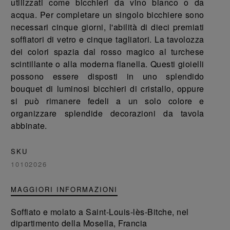
utilizzati come bicchieri da vino bianco o da
acqua. Per completare un singolo bicchiere sono
necessari cinque giorni, l'abilità di dieci premiati
soffiatori di vetro e cinque tagliatori. La tavolozza
dei colori spazia dal rosso magico al turchese
scintillante o alla moderna flanella. Questi gioielli
possono essere disposti in uno splendido
bouquet di luminosi bicchieri di cristallo, oppure
si può rimanere fedeli a un solo colore e
organizzare splendide decorazioni da tavola
abbinate.
SKU
10102026
MAGGIORI INFORMAZIONI
Soffiato e molato a Saint-Louis-lès-Bitche, nel
dipartimento della Mosella, Francia