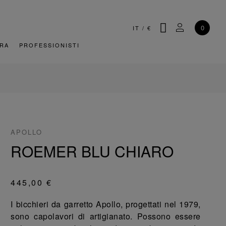
CERCA
IL MIO AC
0
IT
/
€
URA
PROFESSIONISTI
APOLLO
ROEMER BLU CHIARO
445,00 €
I bicchieri da garretto Apollo, progettati nel 1979,
sono capolavori di artigianato. Possono essere