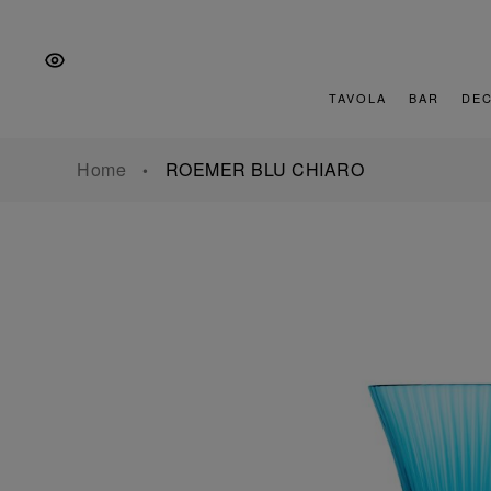
Vai
Salta
Vai
alla
al
al
navigazione
contenuto
piè
principale
di
TAVOLA
BAR
DE
pagina
Home
ROEMER BLU CHIARO