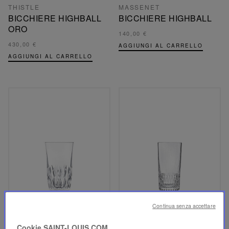
THISTLE
MASSENET
BICCHIERE HIGHBALL
BICCHIERE HIGHBALL
ORO
140,00 €
430,00 €
AGGIUNGI AL CARRELLO
AGGIUNGI AL CARRELLO
Continua senza accettare
Cookie SAINT-LOUIS.COM