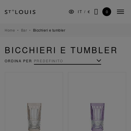
Vai
Salta
Vai
alla
al
al
0
IT
/
€
Menu
navigazione
contenuto
piè
CERCA
compr
principale
di
pagina
TAVOLA
Home
Bar
Bicchieri e tumbler
BAR
BICCHIERI E TUMBLER
DECORAZIONE
ORDINA PER
ILLUMINAZIONE
REGALI
MUSEO
MANIFATTURA
PROFESSIONISTI