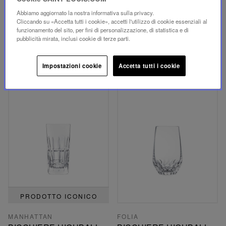
STELLA
APOLLO
Abbiamo aggiornato la nostra informativa sulla privacy.
BICCHIERE HIGHBALL
BICCHIERE HIGHBALL
Cliccando su «Accetta tutti i cookie», accetti l'utilizzo di cookie essenziali al
funzionamento del sito, per fini di personalizzazione, di statistica e di
161,00 €
183,00 €
pubblicità mirata, inclusi cookie di terze parti.
AGGIUNGI AL CARRELLO
AGGIUNGI AL CARRELLO
Impostazioni cookie
Accetta tutti i cookie
PRODOTTO ICONICO
MANHATTAN
FOLIA