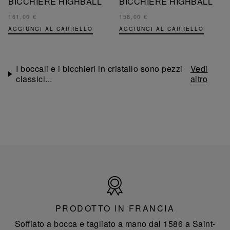
BICCHIERE HIGHBALL
BICCHIERE HIGHBALL
161,00 €
158,00 €
AGGIUNGI AL CARRELLO
AGGIUNGI AL CARRELLO
I boccali e i bicchieri in cristallo sono pezzi
classici...
Prodotto
in
Francia
PRODOTTO IN FRANCIA
Soffiato a bocca e tagliato a mano dal 1586 a Saint-