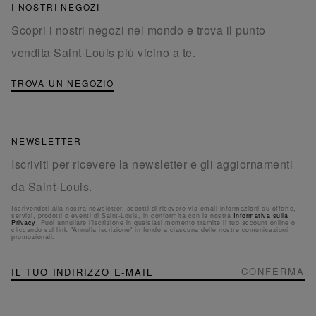
I NOSTRI NEGOZI
Scopri i nostri negozi nel mondo e trova il punto
vendita Saint-Louis più vicino a te.
TROVA UN NEGOZIO
NEWSLETTER
Iscriviti per ricevere la newsletter e gli aggiornamenti
da Saint-Louis.
Iscrivendoti alla nostra newsletter, accetti di ricevere via email informazioni su offerte,
servizi, prodotti o eventi di Saint-Louis, in conformità con la nostra
Informativa sulla
Privacy
. Puoi annullare l'iscrizione in qualsiasi momento tramite il tuo account online o
cliccando sul link "Annulla iscrizione" in fondo a ciascuna delle nostre comunicazioni
promozionali.
NEWSLETTER
Iscriviti
CONFERMA
alla
nostra