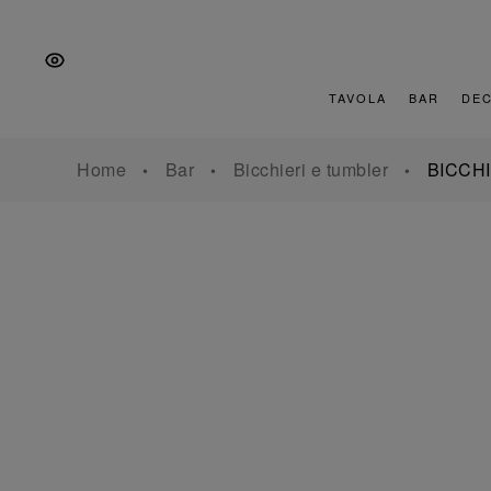
Vai
Salta
Vai
alla
al
al
navigazione
contenuto
piè
principale
di
TAVOLA
BAR
DE
pagina
Home
Bar
Bicchieri e tumbler
BICCH