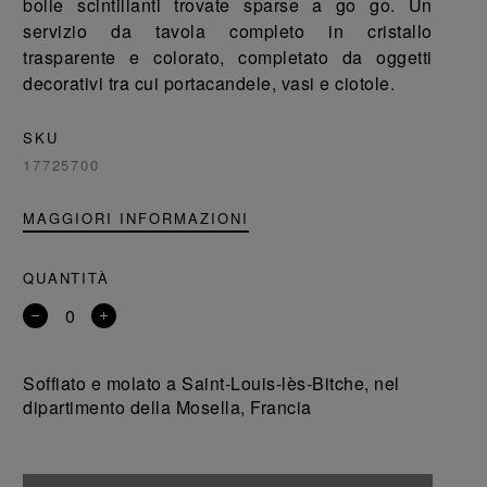
bolle scintillanti trovate sparse a go go. Un
servizio da tavola completo in cristallo
trasparente e colorato, completato da oggetti
decorativi tra cui portacandele, vasi e ciotole.
SKU
17725700
MAGGIORI INFORMAZIONI
QUANTITÀ
Rimuovi
Aggiungi
un
un
prodotto
prodotto
Soffiato e molato a Saint-Louis-lès-Bitche, nel
dipartimento della Mosella, Francia