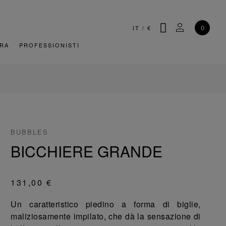
CERCA
IL MIO AC
0
IT
/
€
URA
PROFESSIONISTI
BUBBLES
BICCHIERE GRANDE
131,00 €
Un caratteristico piedino a forma di biglie,
maliziosamente impilato, che dà la sensazione di