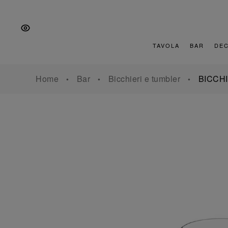
Vai
Salta
Vai
alla
al
al
navigazione
contenuto
piè
principale
di
TAVOLA
BAR
DE
pagina
Home
Bar
Bicchieri e tumbler
BICCH