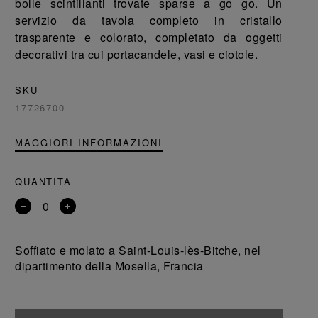
bolle scintillanti trovate sparse a go go. Un
servizio da tavola completo in cristallo
trasparente e colorato, completato da oggetti
decorativi tra cui portacandele, vasi e ciotole.
SKU
17726700
MAGGIORI INFORMAZIONI
QUANTITÀ
Rimuovi
Aggiungi
un
un
prodotto
prodotto
Soffiato e molato a Saint-Louis-lès-Bitche, nel
dipartimento della Mosella, Francia