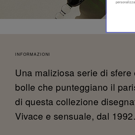
personalizzaz
INFORMAZIONI
Una maliziosa serie di sfere 
bolle che punteggiano il paris
di questa collezione disegna
Vivace e sensuale, dal 1992