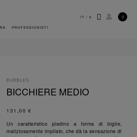
CERCA
IL MIO AC
0
IT
/
€
URA
PROFESSIONISTI
BUBBLES
BICCHIERE MEDIO
131,00 €
Un caratteristico piedino a forma di biglie,
maliziosamente impilato, che dà la sensazione di