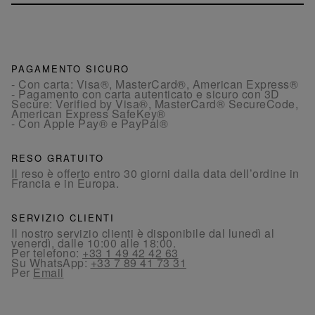
PAGAMENTO SICURO
- Con carta: Visa®, MasterCard®, American Express®
- Pagamento con carta autenticato e sicuro con 3D
Secure: Verified by Visa®, MasterCard® SecureCode,
American Express SafeKey®
- Con Apple Pay® e PayPal®
RESO GRATUITO
Il reso è offerto entro 30 giorni dalla data dell’ordine in
Francia e in Europa.
SERVIZIO CLIENTI
Il nostro servizio clienti è disponibile dal lunedì al
venerdì, dalle 10:00 alle 18:00.
Per telefono:
+33 1 49 42 42 63
Su WhatsApp:
+33 7 89 41 73 31
Per
Email