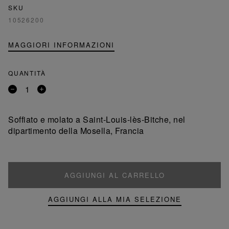
SKU
10526200
MAGGIORI INFORMAZIONI
QUANTITÀ
Rimuovi
Aggiungi
un
un
prodotto
prodotto
Soffiato e molato a Saint-Louis-lès-Bitche, nel
dipartimento della Mosella, Francia
AGGIUNGI AL CARRELLO
AGGIUNGI ALLA MIA SELEZIONE