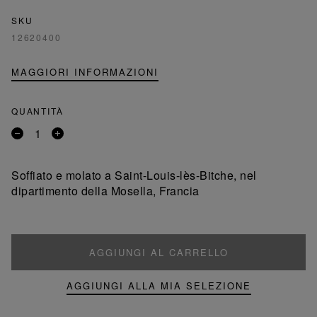
SKU
12620400
MAGGIORI INFORMAZIONI
QUANTITÀ
Rimuovi
Aggiungi
un
un
prodotto
prodotto
Soffiato e molato a Saint-Louis-lès-Bitche, nel
dipartimento della Mosella, Francia
AGGIUNGI AL CARRELLO
AGGIUNGI ALLA MIA SELEZIONE