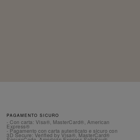
PAGAMENTO SICURO
- Con carta: Visa®, MasterCard®, American
Express®
- Pagamento con carta autenticato e sicuro con
3D Secure: Verified by Visa®, MasterCard®
SecureCode, American Express SafeKey®