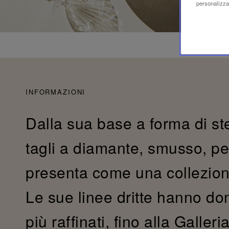
personalizzaz
INFORMAZIONI
Dalla sua base a forma di stell
tagli a diamante, smusso, pe
presenta come una collezio
Le sue linee dritte hanno don
più raffinati, fino alla Galler