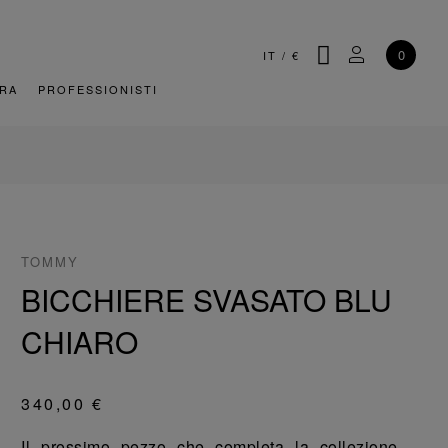
CERCA
IL MIO AC
0
IT
/
€
URA
PROFESSIONISTI
TOMMY
BICCHIERE SVASATO BLU
CHIARO
340,00 €
Il prossimo pezzo che completa la collezione