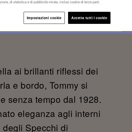
ione, di statistica e di pubblicità mirata, inclusi cookie di terze parti.
Impostazioni cookie
Accetta tutti i cookie
a ai brillanti riflessi dei
rla e bordo, Tommy si
ne senza tempo dal 1928.
ato eleganza agli interni
ia degli Specchi di