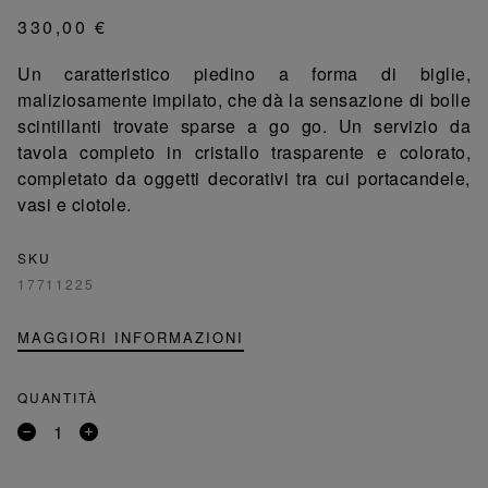
330,00 €
Un caratteristico piedino a forma di biglie,
maliziosamente impilato, che dà la sensazione di bolle
scintillanti trovate sparse a go go. Un servizio da
tavola completo in cristallo trasparente e colorato,
completato da oggetti decorativi tra cui portacandele,
vasi e ciotole.
SKU
17711225
MAGGIORI INFORMAZIONI
QUANTITÀ
Rimuovi
Aggiungi
un
un
prodotto
prodotto