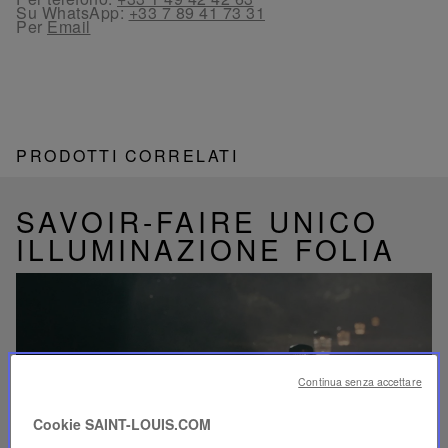
Su WhatsApp:
+33 7 89 41 73 31
Per
Email
PRODOTTI CORRELATI
SAVOIR-FAIRE UNICO
ILLUMINAZIONE FOLIA
Riproduci
Continua senza accettare
video
Video
YouTube,
Cookie SAINT-LOUIS.COM
lampada