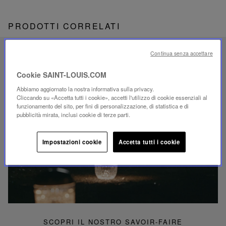
PRODOTTI CORRELATI
SAVOIR-FAIRE UNICO
Continua senza accettare
ILLUMINAZIONE FOLIA
Cookie SAINT-LOUIS.COM
Abbiamo aggiornato la nostra informativa sulla privacy.
Cliccando su «Accetta tutti i cookie», accetti l'utilizzo di cookie essenziali al
funzionamento del sito, per fini di personalizzazione, di statistica e di
pubblicità mirata, inclusi cookie di terze parti.
Riproduci
video
Impostazioni cookie
Accetta tutti i cookie
Video
YouTube,
lampada
portatile
mini
Folia
SCOPRI IL NOSTRO SAVOIR-FAIRE