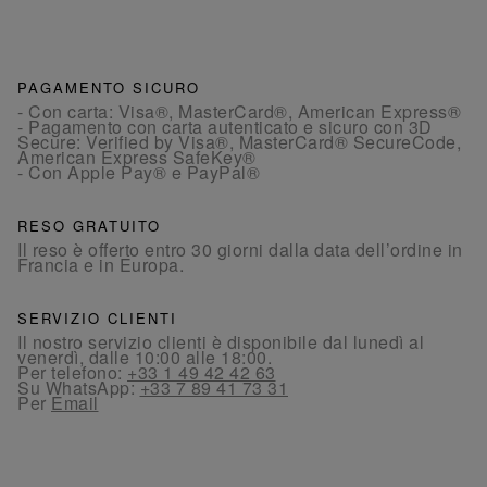
PAGAMENTO SICURO
- Con carta: Visa®, MasterCard®, American Express®
- Pagamento con carta autenticato e sicuro con 3D
Secure: Verified by Visa®, MasterCard® SecureCode,
American Express SafeKey®
- Con Apple Pay® e PayPal®
RESO GRATUITO
Il reso è offerto entro 30 giorni dalla data dell’ordine in
Francia e in Europa.
SERVIZIO CLIENTI
Il nostro servizio clienti è disponibile dal lunedì al
venerdì, dalle 10:00 alle 18:00.
Per telefono:
+33 1 49 42 42 63
Su WhatsApp:
+33 7 89 41 73 31
Per
Email