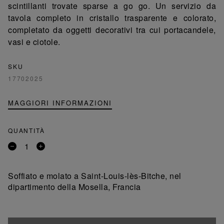
scintillanti trovate sparse a go go. Un servizio da
tavola completo in cristallo trasparente e colorato,
completato da oggetti decorativi tra cui portacandele,
vasi e ciotole.
SKU
17702025
MAGGIORI INFORMAZIONI
QUANTITÀ
Rimuovi
Aggiungi
un
un
prodotto
prodotto
Soffiato e molato a Saint-Louis-lès-Bitche, nel
dipartimento della Mosella, Francia