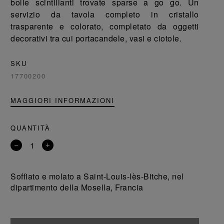
bolle scintillanti trovate sparse a go go. Un
servizio da tavola completo in cristallo
trasparente e colorato, completato da oggetti
decorativi tra cui portacandele, vasi e ciotole.
SKU
17700200
MAGGIORI INFORMAZIONI
QUANTITÀ
Rimuovi
Aggiungi
un
un
prodotto
prodotto
Soffiato e molato a Saint-Louis-lès-Bitche, nel
dipartimento della Mosella, Francia