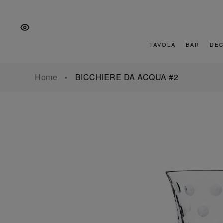
Vai
Salta
Vai
alla
al
al
navigazione
contenuto
piè
principale
di
TAVOLA
BAR
DE
pagina
Home
BICCHIERE DA ACQUA #2