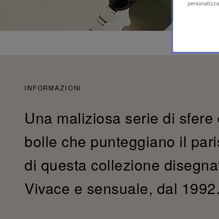
personalizzaz
INFORMAZIONI
Una maliziosa serie di sfere 
bolle che punteggiano il paris
di questa collezione disegna
Vivace e sensuale, dal 1992