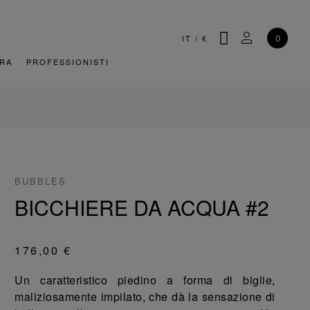
CERCA
IL MIO AC
0
IT
/
€
URA
PROFESSIONISTI
BUBBLES
BICCHIERE DA ACQUA #2
176,00 €
Un caratteristico piedino a forma di biglie,
maliziosamente impilato, che dà la sensazione di