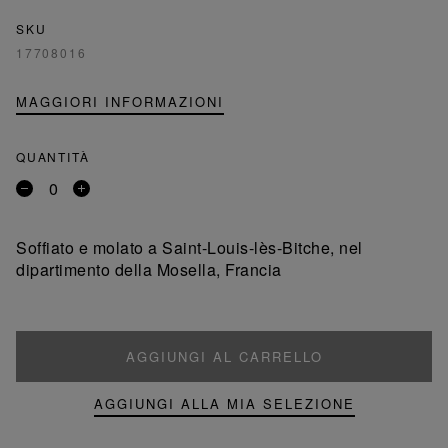
SKU
17708016
MAGGIORI INFORMAZIONI
QUANTITÀ
Rimuovi
Aggiungi
un
un
prodotto
prodotto
Soffiato e molato a Saint-Louis-lès-Bitche, nel
dipartimento della Mosella, Francia
AGGIUNGI AL CARRELLO
AGGIUNGI ALLA MIA SELEZIONE