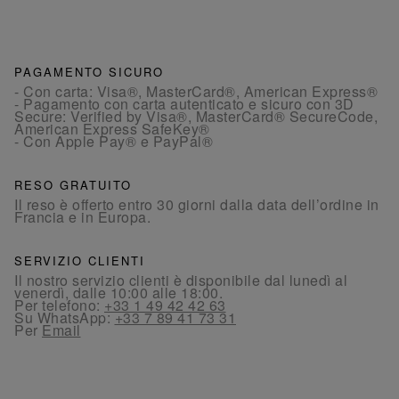
PAGAMENTO SICURO
- Con carta: Visa®, MasterCard®, American Express®
- Pagamento con carta autenticato e sicuro con 3D
Secure: Verified by Visa®, MasterCard® SecureCode,
American Express SafeKey®
- Con Apple Pay® e PayPal®
RESO GRATUITO
Il reso è offerto entro 30 giorni dalla data dell’ordine in
Francia e in Europa.
SERVIZIO CLIENTI
Il nostro servizio clienti è disponibile dal lunedì al
venerdì, dalle 10:00 alle 18:00.
Per telefono:
+33 1 49 42 42 63
Su WhatsApp:
+33 7 89 41 73 31
Per
Email