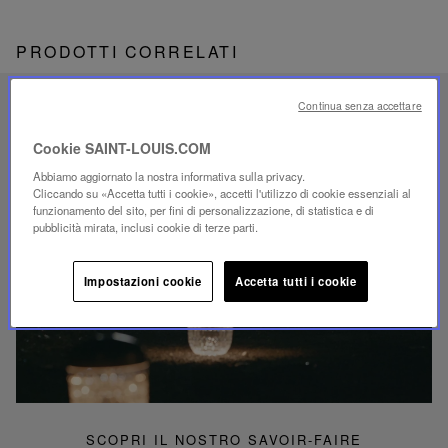
PRODOTTI CORRELATI
SAVOIR-FAIRE UNICO
Continua senza accettare
ILLUMINAZIONE FOLIA
Cookie SAINT-LOUIS.COM
Abbiamo aggiornato la nostra informativa sulla privacy.
Cliccando su «Accetta tutti i cookie», accetti l'utilizzo di cookie essenziali al
funzionamento del sito, per fini di personalizzazione, di statistica e di
pubblicità mirata, inclusi cookie di terze parti.
Riproduci
video
Impostazioni cookie
Accetta tutti i cookie
Video
YouTube,
lampada
portatile
mini
Folia
SCOPRI IL NOSTRO SAVOIR-FAIRE