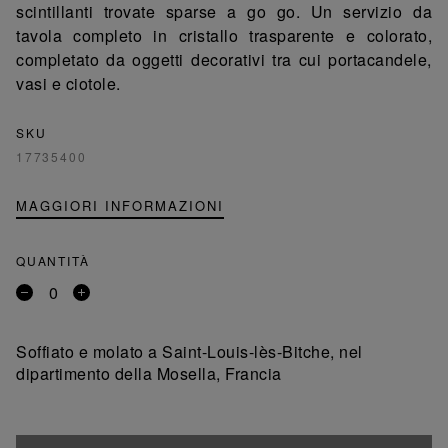
scintillanti trovate sparse a go go. Un servizio da
tavola completo in cristallo trasparente e colorato,
completato da oggetti decorativi tra cui portacandele,
vasi e ciotole.
SKU
17735400
MAGGIORI INFORMAZIONI
QUANTITÀ
Rimuovi
Aggiungi
un
un
prodotto
prodotto
Soffiato e molato a Saint-Louis-lès-Bitche, nel
dipartimento della Mosella, Francia