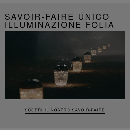
SAVOIR-FAIRE UNICO
ILLUMINAZIONE FOLIA
Riproduci
video
Video
YouTube,
lampada
portatile
mini
Folia
SCOPRI IL NOSTRO SAVOIR-FAIRE