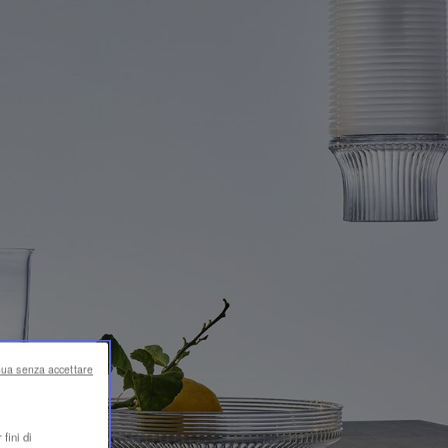
nua senza accettare
fini di