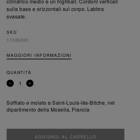
cilindrico medio e un highball. Cordoni verticali
sulla base e orizzontali sul corpo. Labbra
svasate.
SKU
17026200
MAGGIORI INFORMAZIONI
QUANTITÀ
Rimuovi
Aggiungi
un
un
prodotto
prodotto
Soffiato e molato a Saint-Louis-lès-Bitche, nel
dipartimento della Mosella, Francia
AGGIUNGI AL CARRELLO