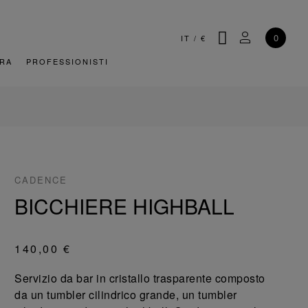
CERCA
IL MIO AC
0
IT
/
€
URA
PROFESSIONISTI
CADENCE
BICCHIERE HIGHBALL
140,00 €
Servizio da bar in cristallo trasparente composto
da un tumbler cilindrico grande, un tumbler