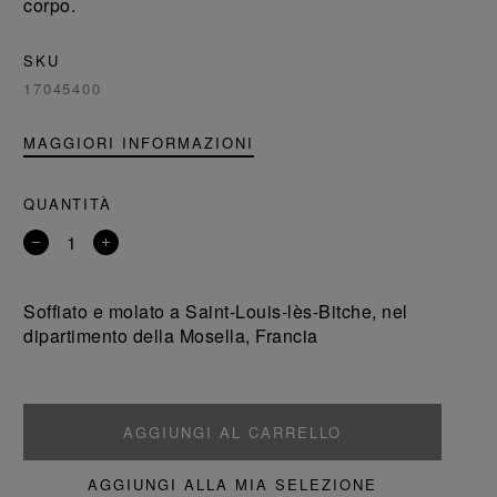
corpo.
SKU
17045400
MAGGIORI INFORMAZIONI
QUANTITÀ
Rimuovi
Aggiungi
un
un
prodotto
prodotto
Soffiato e molato a Saint-Louis-lès-Bitche, nel
dipartimento della Mosella, Francia
AGGIUNGI AL CARRELLO
AGGIUNGI ALLA MIA SELEZIONE