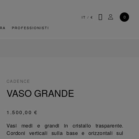
CERCA
IL MIO AC
0
IT
/
€
URA
PROFESSIONISTI
CADENCE
VASO GRANDE
1.500,00 €
Vasi medi e grandi in cristallo trasparente.
Cordoni verticali sulla base e orizzontali sul