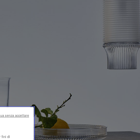
nua senza accettare
fini di