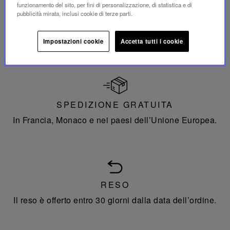
funzionamento del sito, per fini di personalizzazione, di statistica e di
pubblicità mirata, inclusi cookie di terze parti.
PAGAMENTO
Sistema di pagamento sicuro.
Impostazioni cookie
Accetta tutti i cookie
SPEDIZIONE GRATUITA
In Francia, Monaco e nei paesi dell’Unione Europea.
RESO
Il reso è offerto entro 30 giorni dalla data dell’ordine.