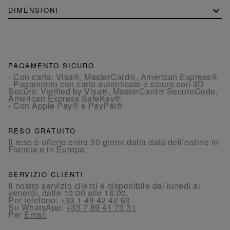
DIMENSIONI
PAGAMENTO SICURO
- Con carta: Visa®, MasterCard®, American Express®
- Pagamento con carta autenticato e sicuro con 3D
Secure: Verified by Visa®, MasterCard® SecureCode,
American Express SafeKey®
- Con Apple Pay® e PayPal®
RESO GRATUITO
Il reso è offerto entro 30 giorni dalla data dell’ordine in
Francia e in Europa.
SERVIZIO CLIENTI
Il nostro servizio clienti è disponibile dal lunedì al
venerdì, dalle 10:00 alle 18:00.
Per telefono:
+33 1 49 42 42 63
Su WhatsApp:
+33 7 89 41 73 31
Per
Email