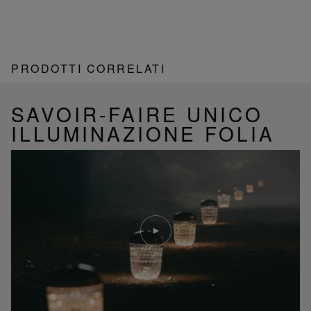
PRODOTTI CORRELATI
SAVOIR-FAIRE UNICO
ILLUMINAZIONE FOLIA
Riproduci
video
Video
YouTube,
lampada
portatile
mini
Folia