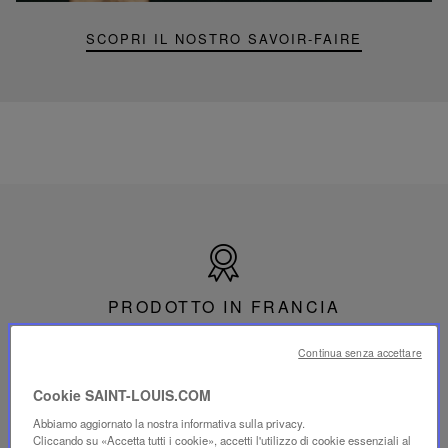
SCOPRI IL NOSTRO SAVOIR-FAIRE
Prodotto
in
Francia
PRODOTTO IN FRANCIA
Soffiato a bocca e tagliato a mano dal 1586 a Saint-
Continua senza accettare
Louis-lès-Bitche in Mosella.
Cookie SAINT-LOUIS.COM
Abbiamo aggiornato la nostra informativa sulla privacy.
Cliccando su «Accetta tutti i cookie», accetti l'utilizzo di cookie essenziali al