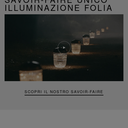
ILLUMINAZIONE FOLIA
Riproduci
video
Video
YouTube,
lampada
portatile
mini
Folia
SCOPRI IL NOSTRO SAVOIR-FAIRE