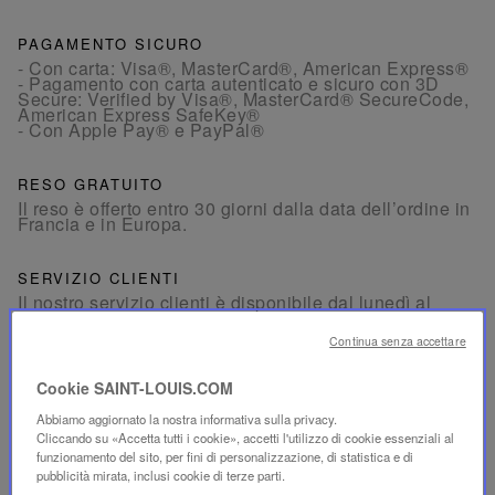
PAGAMENTO SICURO
- Con carta: Visa®, MasterCard®, American Express®
- Pagamento con carta autenticato e sicuro con 3D
Secure: Verified by Visa®, MasterCard® SecureCode,
American Express SafeKey®
- Con Apple Pay® e PayPal®
RESO GRATUITO
Il reso è offerto entro 30 giorni dalla data dell’ordine in
Francia e in Europa.
SERVIZIO CLIENTI
Il nostro servizio clienti è disponibile dal lunedì al
venerdì, dalle 10:00 alle 18:00.
Per telefono:
+33 1 49 42 42 63
Continua senza accettare
Su WhatsApp:
+33 7 89 41 73 31
Per
Email
Cookie SAINT-LOUIS.COM
Abbiamo aggiornato la nostra informativa sulla privacy.
Cliccando su «Accetta tutti i cookie», accetti l'utilizzo di cookie essenziali al
funzionamento del sito, per fini di personalizzazione, di statistica e di
pubblicità mirata, inclusi cookie di terze parti.