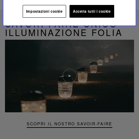
PRODOTTI CORRELATI
Impostazioni cookie
Accetta tutti i cookie
SAVOIR-FAIRE UNICO
ILLUMINAZIONE FOLIA
Riproduci
video
Video
YouTube,
lampada
portatile
mini
Folia
SCOPRI IL NOSTRO SAVOIR-FAIRE