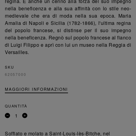
regina. È anche un cenno alla forza del suo impegno
nella beneficenza e alla sua affinità con lo stile neo-
medievale che era di moda nella sua epoca. Maria
Amalia di Napoli e Sicilia (1782-1866), l'ultima regina
del popolo francese, si distinse per il suo impegno
nella beneficenza. Regnò sul popolo francese al fianco
di Luigi Filippo e aprì con lui un museo nella Reggia di
Versailles.
SKU
62057000
MAGGIORI INFORMAZIONI
QUANTITÀ
Rimuovi
Aggiungi
un
un
prodotto
prodotto
Soffiato e molato a Saint-Louis-lès-Bitche, nel