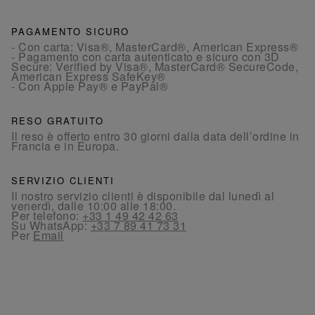
PAGAMENTO SICURO
- Con carta: Visa®, MasterCard®, American Express®
- Pagamento con carta autenticato e sicuro con 3D
Secure: Verified by Visa®, MasterCard® SecureCode,
American Express SafeKey®
- Con Apple Pay® e PayPal®
RESO GRATUITO
Il reso è offerto entro 30 giorni dalla data dell’ordine in
Francia e in Europa.
SERVIZIO CLIENTI
Il nostro servizio clienti è disponibile dal lunedì al
venerdì, dalle 10:00 alle 18:00.
Per telefono:
+33 1 49 42 42 63
Su WhatsApp:
+33 7 89 41 73 31
Per
Email