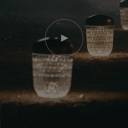
Riproduci
video
Video
YouTube,
lampada
portatile
mini
Folia