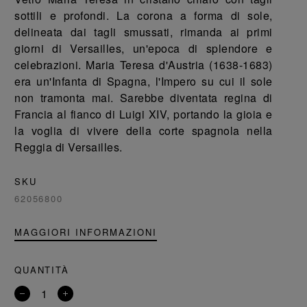
sottili e profondi. La corona a forma di sole,
delineata dai tagli smussati, rimanda ai primi
giorni di Versailles, un'epoca di splendore e
celebrazioni. Maria Teresa d'Austria (1638-1683)
era un'Infanta di Spagna, l'Impero su cui il sole
non tramonta mai. Sarebbe diventata regina di
Francia al fianco di Luigi XIV, portando la gioia e
la voglia di vivere della corte spagnola nella
Reggia di Versailles.
SKU
62056800
MAGGIORI INFORMAZIONI
QUANTITÀ
Rimuovi
Aggiungi