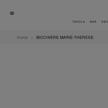
Vai
Salta
Vai
alla
al
al
navigazione
contenuto
piè
principale
di
TAVOLA
BAR
DE
pagina
Home
BICCHIERE MARIE-THERESE