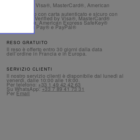
- Con carta: Visa®, MasterCard®, American
Express®
- Pagamento con carta autenticato e sicuro con
3D Secure: Verified by Visa®, MasterCard®
SecureCode, American Express SafeKey®
- Con Apple Pay® e PayPal®
RESO GRATUITO
Il reso è offerto entro 30 giorni dalla data
dell’ordine in Francia e in Europa.
SERVIZIO CLIENTI
Il nostro servizio clienti è disponibile dal lunedì al
venerdì, dalle 10:00 alle 18:00.
Per telefono:
+33 1 49 42 42 63
Su WhatsApp:
+33 7 89 41 73 31
Per
Email