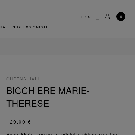
CERCA
IL MIO AC
0
IT
/
€
URA
PROFESSIONISTI
QUEENS HALL
BICCHIERE MARIE-
THERESE
129,00 €
Vetro Maria Teresa in cristallo chiaro con tagli