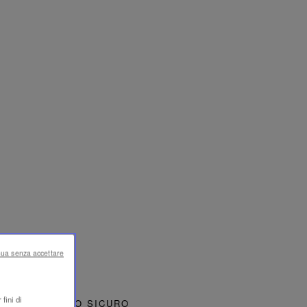
nua senza accettare
fini di
PAGAMENTO SICURO