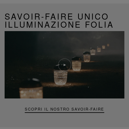
SAVOIR-FAIRE UNICO
ILLUMINAZIONE FOLIA
Riproduci
video
Video
YouTube,
lampada
portatile
mini
Folia
SCOPRI IL NOSTRO SAVOIR-FAIRE