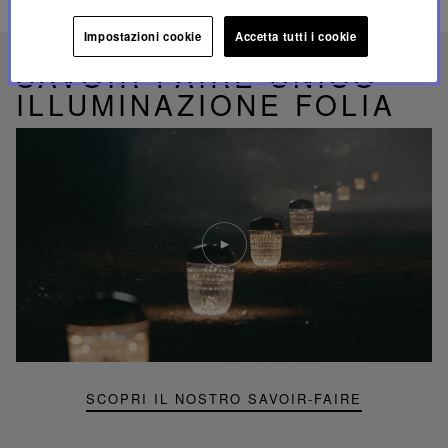
PRODOTTI CORRELATI
Impostazioni cookie
Accetta tutti i cookie
SAVOIR-FAIRE UNICO
ILLUMINAZIONE FOLIA
Riproduci
video
Video
YouTube,
lampada
portatile
mini
Folia
SCOPRI IL NOSTRO SAVOIR-FAIRE