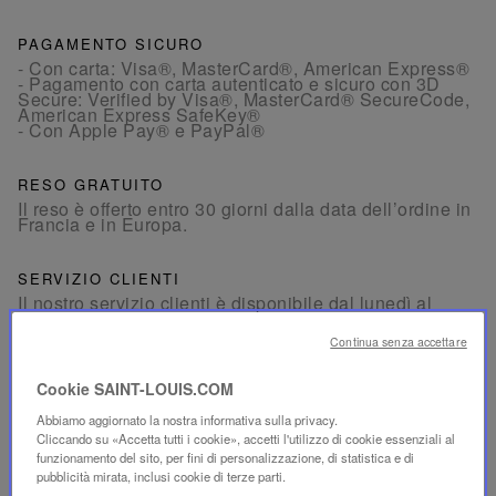
PAGAMENTO SICURO
- Con carta: Visa®, MasterCard®, American Express®
- Pagamento con carta autenticato e sicuro con 3D
Secure: Verified by Visa®, MasterCard® SecureCode,
American Express SafeKey®
- Con Apple Pay® e PayPal®
RESO GRATUITO
Il reso è offerto entro 30 giorni dalla data dell’ordine in
Francia e in Europa.
SERVIZIO CLIENTI
Il nostro servizio clienti è disponibile dal lunedì al
venerdì, dalle 10:00 alle 18:00.
Per telefono:
+33 1 49 42 42 63
Continua senza accettare
Su WhatsApp:
+33 7 89 41 73 31
Per
Email
Cookie SAINT-LOUIS.COM
Abbiamo aggiornato la nostra informativa sulla privacy.
Cliccando su «Accetta tutti i cookie», accetti l'utilizzo di cookie essenziali al
funzionamento del sito, per fini di personalizzazione, di statistica e di
pubblicità mirata, inclusi cookie di terze parti.